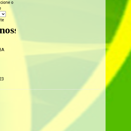
ecione o
e
ate
 site - Volte sempre
BA
23