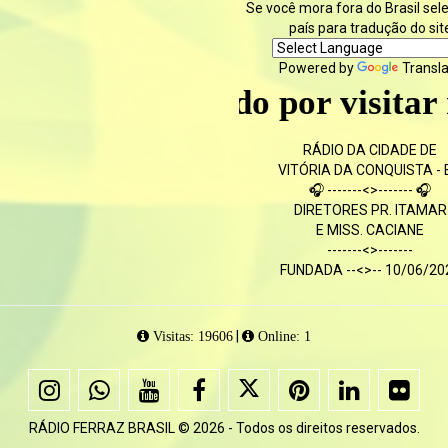
Se você mora fora do Brasil sel
país para tradução do sit
Powered by
Transl
Obrigado por visitar nosso
RÁDIO DA CIDADE DE
VITÓRIA DA CONQUISTA - 
🎧 -------<>------- 🎧
DIRETORES PR. ITAMAR
E MISS. CACIANE
-------<>-------
FUNDADA --<>-- 10/06/20
|
Visitas: 19606
Online: 1
RÁDIO FERRAZ BRASIL © 2026 - Todos os direitos reservados.