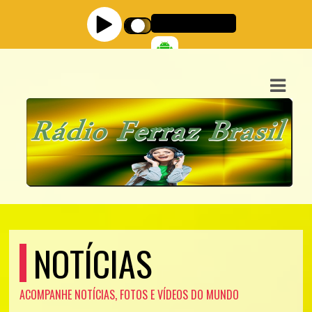
ASTS
IAS
IA
DOS
RAMAÇÃO
TOS
E
NOTÍCIAS
E
ACOMPANHE NOTÍCIAS, FOTOS E VÍDEOS DO MUNDO
ATO